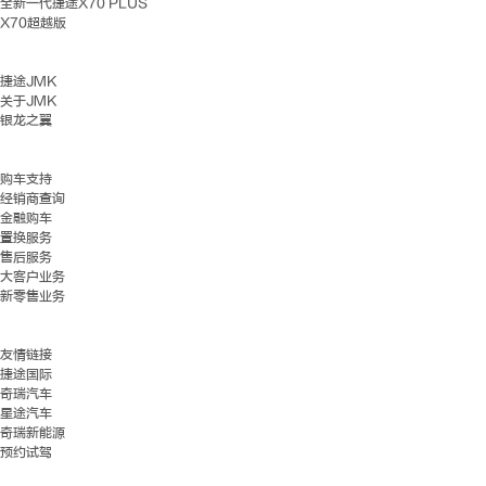
全新一代捷途X70 PLUS
X70超越版
捷途JMK
关于JMK
银龙之翼
购车支持
经销商查询
金融购车
置换服务
售后服务
大客户业务
新零售业务
友情链接
捷途国际
奇瑞汽车
星途汽车
奇瑞新能源
预约试驾