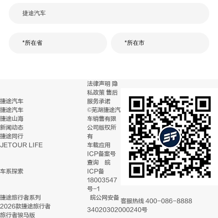
法律声明
隐
私政策
售后
捷途汽车
服务承诺
捷途汽车
©芜湖捷途汽
捷途山海
车销售有限
新闻动态
公司版权所
捷途同行
有
JETOUR LIFE
车载应用
ICP备案号
查询
皖
车系探索
ICP备
18003547
号-1
捷途旅行者系列
皖公网安备
客服热线
400-086-8888
2026款捷途旅行者
34020302000240号
旅行者骏马版