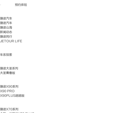
预约体验
捷途汽车
捷途汽车
捷途山海
新闻动态
捷途同行
JETOUR LIFE
车系探索
捷途大圣系列
大圣青春版
捷途X90系列
X90 PRO
X90PLUS超越版
捷途X70系列