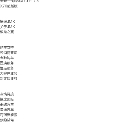
全新一代捷途X70 PLUS
X70超越版
捷途JMK
关于JMK
银龙之翼
购车支持
经销商查询
金融购车
置换服务
售后服务
大客户业务
新零售业务
友情链接
捷途国际
奇瑞汽车
星途汽车
奇瑞新能源
预约试驾