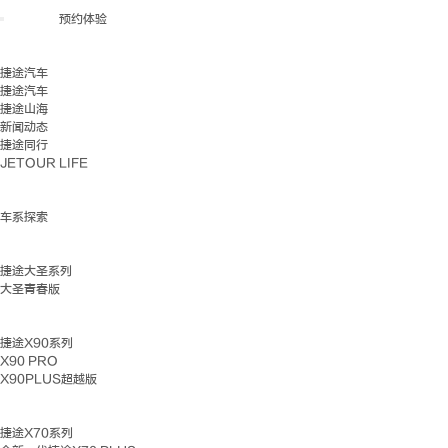
预约体验
捷途汽车
捷途汽车
捷途山海
新闻动态
捷途同行
JETOUR LIFE
车系探索
捷途大圣系列
大圣青春版
捷途X90系列
X90 PRO
X90PLUS超越版
捷途X70系列