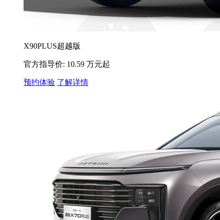
X90PLUS超越版
官方指导价: 10.59 万元起
预约体验
了解详情