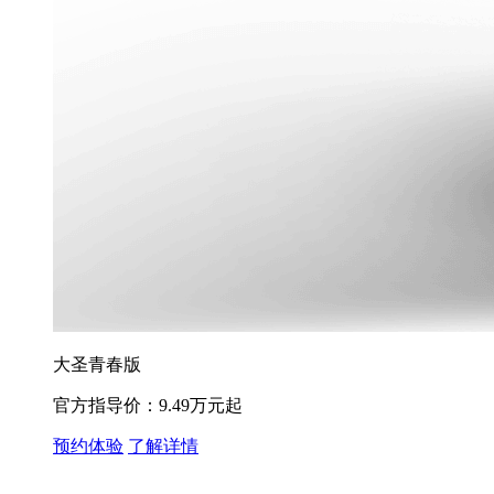
大圣青春版
官方指导价：9.49万元起
预约体验
了解详情