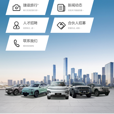
捷途旅行⁺
新闻动态
畅行无忧的旅行舒适
浏览关于捷途的最新
体验
资讯
人才招聘
合伙人招募
招贤纳士, 虚位
把握机会, 成就未
以待
来
联系我们
期待您的致电