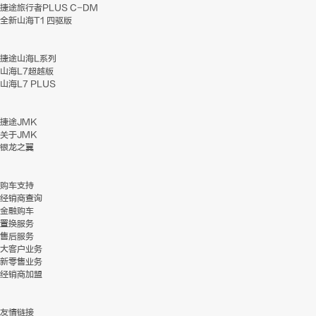
捷途旅行者PLUS C-DM
全新山海T1 四驱版
捷途山海L系列
山海L7超越版
山海L7 PLUS
捷途JMK
关于JMK
银龙之翼
购车支持
经销商查询
金融购车
置换服务
售后服务
大客户业务
新零售业务
经销商加盟
友情链接