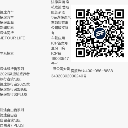
法律声明
隐
私政策
售后
捷途汽车
服务承诺
捷途汽车
©芜湖捷途汽
捷途山海
车销售有限
新闻动态
公司版权所
捷途同行
有
JETOUR LIFE
车载应用
ICP备案号
查询
皖
车系探索
ICP备
18003547
号-1
捷途旅行者系列
皖公网安备
客服热线
400-086-8888
2026款捷途旅行者
34020302000240号
旅行者骏马版
捷途旅行者2025款
捷途旅行者加长版
捷途旅行者PLUS
捷途自由者系列
捷途自由者
自由者骏马版
自由者7 PLUS