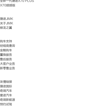
全新一代捷途X70 PLUS
X70超越版
捷途JMK
关于JMK
银龙之翼
购车支持
经销商查询
金融购车
置换服务
售后服务
大客户业务
新零售业务
友情链接
捷途国际
奇瑞汽车
星途汽车
奇瑞新能源
预约试驾