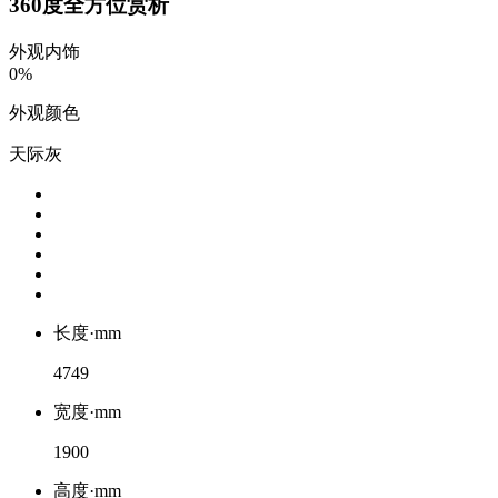
360度全方位赏析
外观
内饰
0%
外观颜色
天际灰
长度·mm
4749
宽度·mm
1900
高度·mm