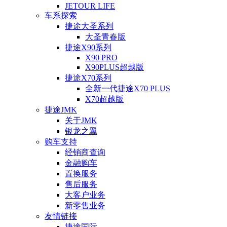
JETOUR LIFE
车系探索
捷途大圣系列
大圣青春版
捷途X90系列
X90 PRO
X90PLUS超越版
捷途X70系列
全新一代捷途X70 PLUS
X70超越版
捷途JMK
关于JMK
银龙之翼
购车支持
经销商查询
金融购车
置换服务
售后服务
大客户业务
新零售业务
友情链接
捷途国际